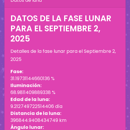
Datos de luna
DATOS DE LA FASE LUNAR
PARA EL
SEPTIEMBRE 2,
2025
Detalles de la fase lunar para el
Septiembre 2,
2025
Fase:
31.19731144660136 %
Iluminación:
68.9811409889338 %
Edad de la luna:
9.212749722514406 día
Distancia de la luna:
396844.9408434749 km
Ángulo lunar: