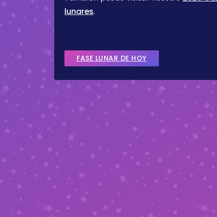
lunares
.
FASE LUNAR DE HOY