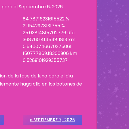
r para el
Septiembre 6, 2026
84.78716231615522 %
21.1542978131755 %
25.03814815702776 día
368760.41454811813 km
0.5400746670275061
150777869.18300906 km
0.5289101929355737
ión de la fase de luna para el día
plemente haga clic en los botones de
» SEPTIEMBRE 7, 2026