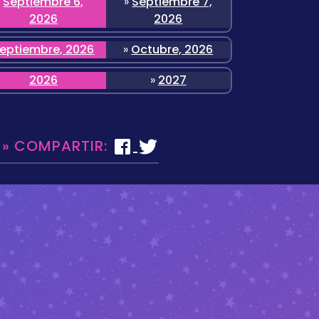
Septiembre 6,
»
Septiembre 7,
2026
2026
eptiembre, 2026
»
Octubre, 2026
2026
»
2027
 » COMPARTIR: