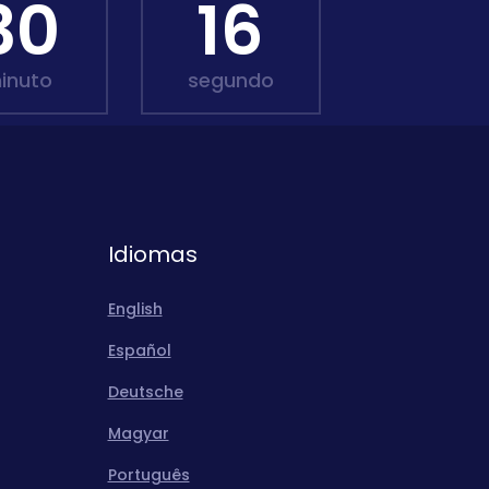
30
14
inuto
segundo
Idiomas
English
Español
Deutsche
Magyar
Português