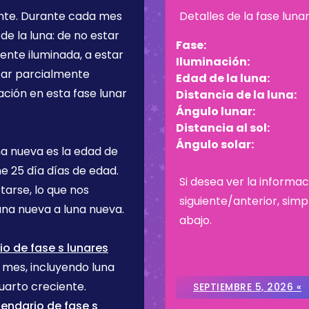
nte
. Durante cada mes
Detalles de la fase luna
de la luna: de no estar
Fase:
ente iluminada, a estar
Iluminación:
star parcialmente
Edad de la luna:
ación en esta fase lunar
Distancia de la luna:
Ángulo lunar:
Distancia al sol:
Ángulo solar:
na nueva es la edad de
ene
25 día
días de edad.
Si desea ver la informac
tarse, lo que nos
siguiente/anterior, sim
na nueva a luna nueva.
abajo.
o de fase s lunares
e mes, incluyendo luna
uarto creciente.
SEPTIEMBRE 5, 2026 «
endario de fase s