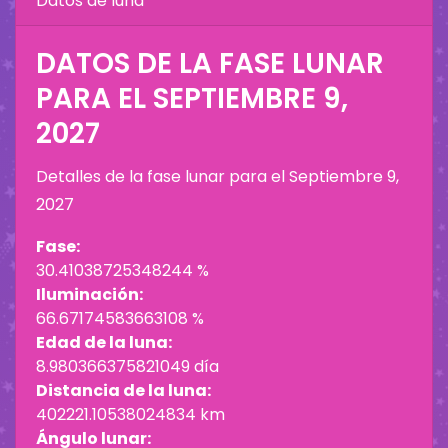
Datos de luna
DATOS DE LA FASE LUNAR
PARA EL
SEPTIEMBRE 9,
2027
Detalles de la fase lunar para el
Septiembre 9,
2027
Fase:
30.41038725348244 %
Iluminación:
66.67174583663108 %
Edad de la luna:
8.980366375821049 día
Distancia de la luna:
402221.10538024834 km
Ángulo lunar: