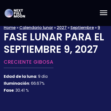
Home
»
Calendario lunar
»
2027
»
Septiembre
»
9
FASE LUNAR PARA EL
SEPTIEMBRE 9, 2027
CRECIENTE GIBOSA
Edad de la luna
:
9 día
Iluminación
:
66.67%
Fase
:
30.41 %