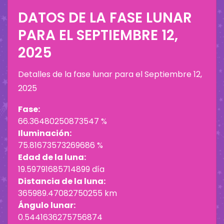
DATOS DE LA FASE LUNAR
PARA EL
SEPTIEMBRE 12,
2025
Detalles de la fase lunar para el
Septiembre 12,
2025
Fase:
66.36480250873547 %
Iluminación:
75.81673573269686 %
Edad de la luna:
19.59791685714899 día
Distancia de la luna:
365989.47082750255 km
Ángulo lunar:
0.5441636275756874