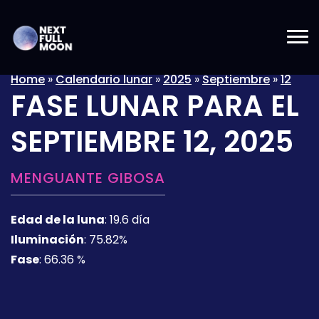
Home
»
Calendario lunar
»
2025
»
Septiembre
»
12
FASE LUNAR PARA EL
SEPTIEMBRE 12, 2025
MENGUANTE GIBOSA
Edad de la luna
:
19.6 día
Iluminación
:
75.82%
Fase
:
66.36 %