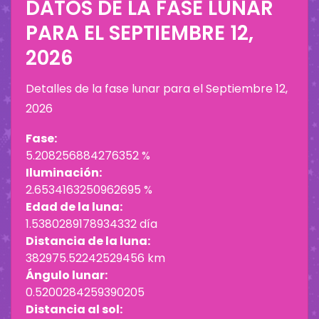
DATOS DE LA FASE LUNAR
PARA EL
SEPTIEMBRE 12,
2026
Detalles de la fase lunar para el
Septiembre 12,
2026
Fase:
5.208256884276352 %
Iluminación:
2.6534163250962695 %
Edad de la luna:
1.5380289178934332 día
Distancia de la luna:
382975.52242529456 km
Ángulo lunar:
0.5200284259390205
Distancia al sol: