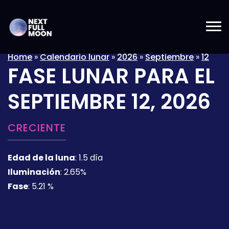
Home
»
Calendario lunar
»
2026
»
Septiembre
»
12
FASE LUNAR PARA EL
SEPTIEMBRE 12, 2026
CRECIENTE
Edad de la luna
:
1.5 día
Iluminación
:
2.65%
Fase
:
5.21 %