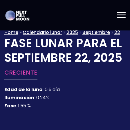
Home
»
Calendario lunar
»
2025
»
Septiembre
»
22
FASE LUNAR PARA EL
SEPTIEMBRE 22, 2025
CRECIENTE
Edad de la luna
:
0.5 día
Iluminación
:
0.24%
Fase
:
1.55 %