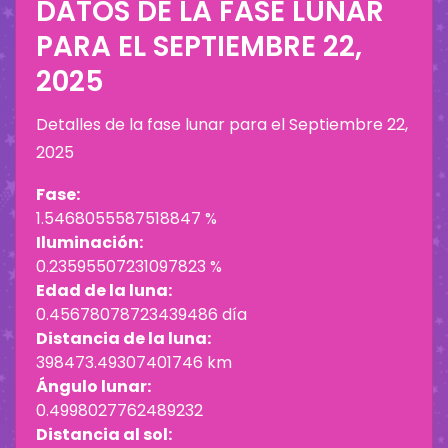
DATOS DE LA FASE LUNAR
PARA EL
SEPTIEMBRE 22,
2025
Detalles de la fase lunar para el
Septiembre 22,
2025
Fase:
1.5468055587518847 %
Iluminación:
0.23595507231097823 %
Edad de la luna:
0.45678078723439486 día
Distancia de la luna:
398473.49307401746 km
Ángulo lunar:
0.4998027762489232
Distancia al sol: