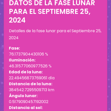
DATOS DE LA FASE LUNAR
PARA EL
SEPTIEMBRE 25,
2024
Detalles de la fase lunar para el
Septiembre 25,
2024
Fase:
76.1737904430106 %
Iluminación:
46.31577060977526 %
Edad de la luna:
22.49456873769061 día
Distancia de la luna:
384542.7295509713 km
Ángulo lunar:
0.5179090457192002
Distancia al sol: