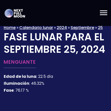
Home
»
Calendario lunar
»
2024
»
Septiembre
»
25
FASE LUNAR PARA EL
SEPTIEMBRE 25, 2024
MENGUANTE
Edad de la luna
:
22.5 día
Iluminación
:
46.32%
Fase
:
76.17 %