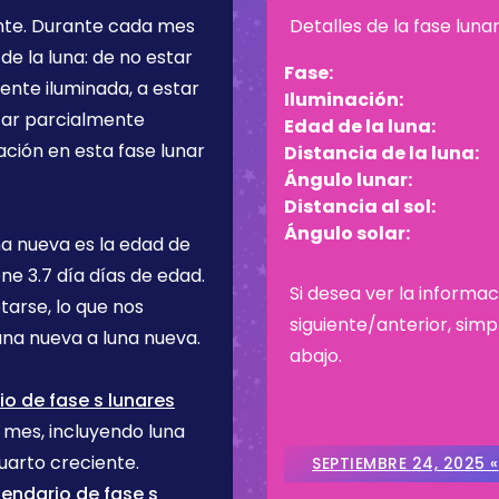
nte
. Durante cada mes
Detalles de la fase luna
de la luna: de no estar
Fase:
ente iluminada, a estar
Iluminación:
star parcialmente
Edad de la luna:
ación en esta fase lunar
Distancia de la luna:
Ángulo lunar:
Distancia al sol:
Ángulo solar:
na nueva es la edad de
iene
3.7 día
días de edad.
Si desea ver la informac
tarse, lo que nos
siguiente/anterior, sim
na nueva a luna nueva.
abajo.
o de fase s lunares
e mes, incluyendo luna
uarto creciente.
SEPTIEMBRE 24, 2025 «
endario de fase s