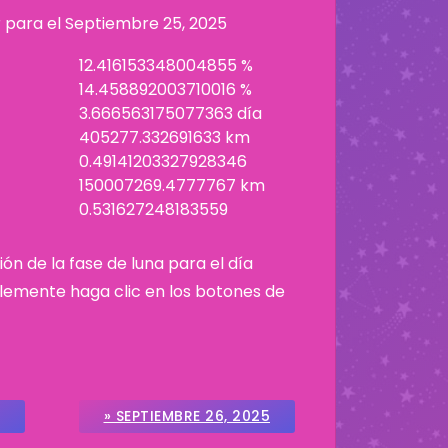
r para el
Septiembre 25, 2025
12.416153348004855 %
14.458892003710016 %
3.666563175077363 día
405277.332691633 km
0.49141203327928346
150007269.4777767 km
0.531627248183559
ión de la fase de luna para el día
plemente haga clic en los botones de
» SEPTIEMBRE 26, 2025