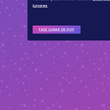
lunares
.
FASE LUNAR DE HOY