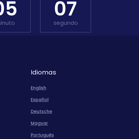
05
05
inuto
segundo
Idiomas
English
Español
Deutsche
Magyar
Português