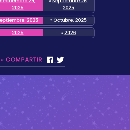
Septiembre 25,
»
Septiembre 26,
2025
2025
eptiembre, 2025
»
Octubre, 2025
2025
»
2026
 » COMPARTIR: