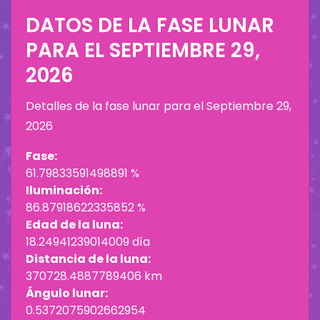
DATOS DE LA FASE LUNAR
PARA EL
SEPTIEMBRE 29,
2026
Detalles de la fase lunar para el
Septiembre 29,
2026
Fase:
61.79833591498891 %
Iluminación:
86.87918622335852 %
Edad de la luna:
18.24941239014009 día
Distancia de la luna:
370728.4887789406 km
Ángulo lunar:
0.5372075902662954