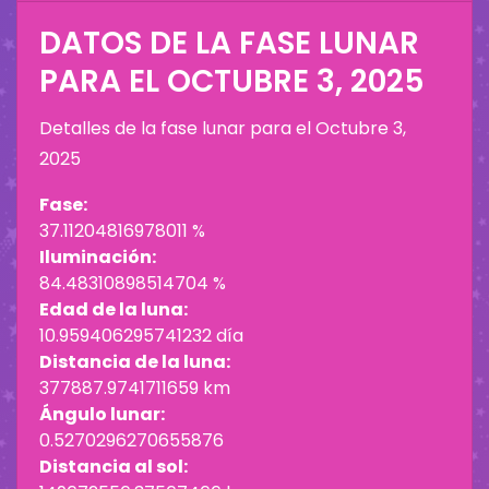
DATOS DE LA FASE LUNAR
PARA EL
OCTUBRE 3, 2025
Detalles de la fase lunar para el
Octubre 3,
2025
Fase:
37.11204816978011 %
Iluminación:
84.48310898514704 %
Edad de la luna:
10.959406295741232 día
Distancia de la luna:
377887.9741711659 km
Ángulo lunar:
0.5270296270655876
Distancia al sol: