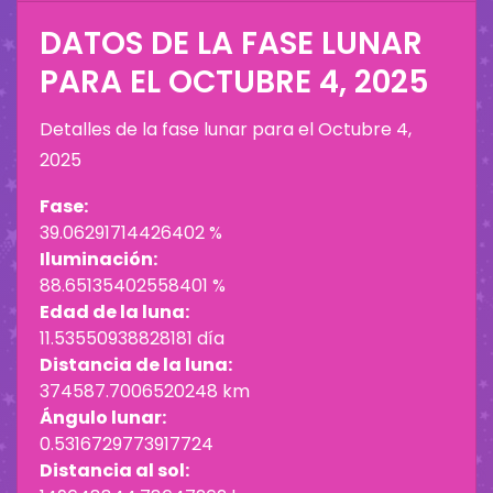
DATOS DE LA FASE LUNAR
PARA EL
OCTUBRE 4, 2025
Detalles de la fase lunar para el
Octubre 4,
2025
Fase:
39.06291714426402 %
Iluminación:
88.65135402558401 %
Edad de la luna:
11.53550938828181 día
Distancia de la luna:
374587.7006520248 km
Ángulo lunar:
0.5316729773917724
Distancia al sol: