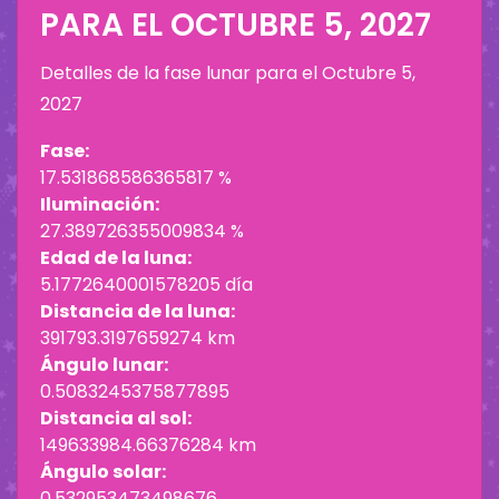
PARA EL
OCTUBRE 5, 2027
Detalles de la fase lunar para el
Octubre 5,
2027
Fase:
17.531868586365817 %
Iluminación:
27.389726355009834 %
Edad de la luna:
5.1772640001578205 día
Distancia de la luna:
391793.3197659274 km
Ángulo lunar:
0.5083245375877895
Distancia al sol:
149633984.66376284 km
Ángulo solar:
0.532953473498676