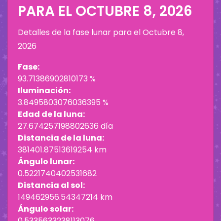
PARA EL
OCTUBRE 8, 2026
Detalles de la fase lunar para el
Octubre 8,
2026
Fase:
93.71386902810173 %
Iluminación:
3.8495803076036395 %
Edad de la luna:
27.674257198802636 día
Distancia de la luna:
381401.87513619254 km
Ángulo lunar:
0.5221740402531682
Distancia al sol:
149462956.54347214 km
Ángulo solar:
0.5335633238113076