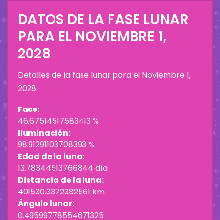
DATOS DE LA FASE LUNAR
PARA EL
NOVIEMBRE 1,
2028
Detalles de la fase lunar para el
Noviembre 1,
2028
Fase:
46.67514517583413 %
Iluminación:
98.91291103708393 %
Edad de la luna:
13.78344513766844 día
Distancia de la luna:
401530.3372382561 km
Ángulo lunar:
0.49599778554671325