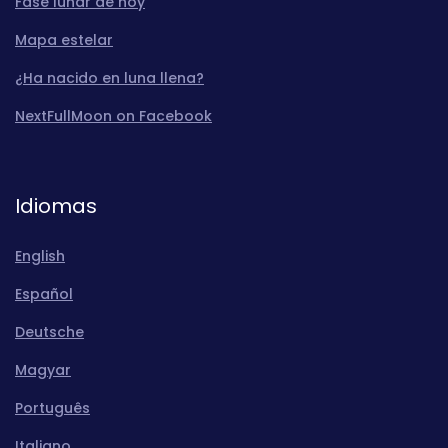
Fase lunar de hoy
Mapa estelar
¿Ha nacido en luna llena?
NextFullMoon on Facebook
Idiomas
English
Español
Deutsche
Magyar
Português
Italiano