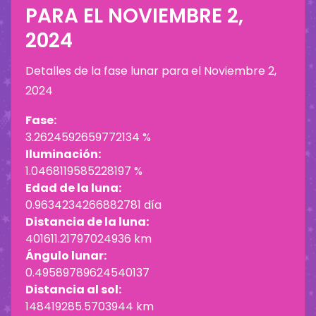
PARA EL
NOVIEMBRE 2,
2024
Detalles de la fase lunar para el
Noviembre 2,
2024
Fase:
3.2624592659772134 %
Iluminación:
1.0468119585228197 %
Edad de la luna:
0.9634234266882781 día
Distancia de la luna:
401611.21797024936 km
Ángulo lunar:
0.49589789624540137
Distancia al sol:
148419285.5703944 km