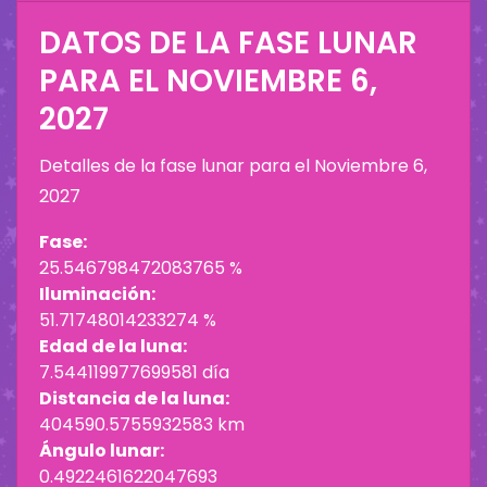
DATOS DE LA FASE LUNAR
PARA EL
NOVIEMBRE 6,
2027
Detalles de la fase lunar para el
Noviembre 6,
2027
Fase:
25.546798472083765 %
Iluminación:
51.71748014233274 %
Edad de la luna:
7.544119977699581 día
Distancia de la luna:
404590.5755932583 km
Ángulo lunar:
0.4922461622047693