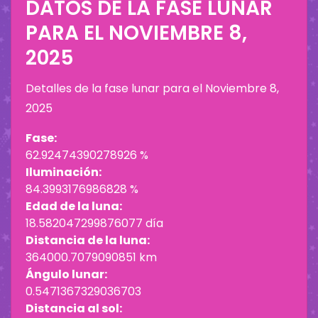
DATOS DE LA FASE LUNAR
PARA EL
NOVIEMBRE 8,
2025
Detalles de la fase lunar para el
Noviembre 8,
2025
Fase:
62.92474390278926 %
Iluminación:
84.3993176986828 %
Edad de la luna:
18.582047299876077 día
Distancia de la luna:
364000.7079090851 km
Ángulo lunar:
0.5471367329036703
Distancia al sol: