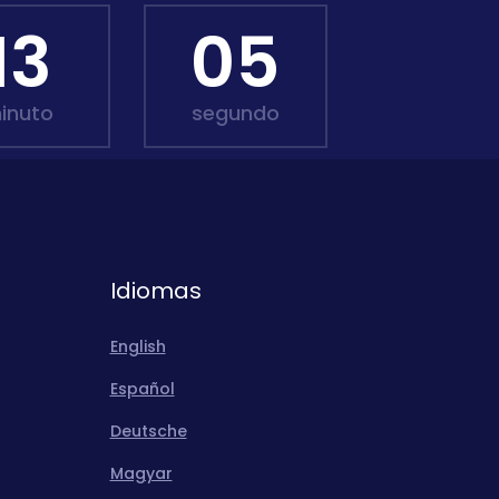
13
03
inuto
segundo
Idiomas
English
Español
Deutsche
Magyar