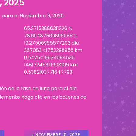
, 2025
r para el
Noviembre 9, 2025
65.27153886311226 %
78.69487509896955 %
19.27506966677203 día
367083.41752298956 km
0.5425419634694536
148172453.11608106 km
0.5382103771847793
ión de la fase de luna para el día
plemente haga clic en los botones de
» NOVIEMBRE 10, 2025