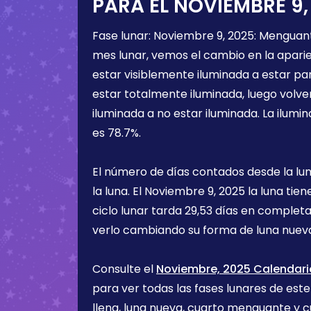
PARA EL
NOVIEMBRE 9,
Fase lunar:
Noviembre 9, 2025
:
Menguant
mes lunar, vemos el cambio en la aparien
estar visiblemente iluminada a estar pa
estar totalmente iluminada, luego volve
iluminada a no estar iluminada. La ilumin
es
78.7%
.
El número de días contados desde la lu
la luna. El
Noviembre 9, 2025
la luna tie
ciclo lunar tarda 29,53 días en completa
verlo cambiando su forma de luna nueva
Consulte el
Noviembre, 2025 Calendario
para ver todas las fases lunares de est
llena, luna nueva, cuarto menguante y c