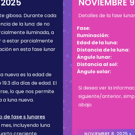
 2025
NOVIEMBRE 9
e gibosa
. Durante cada
Detalles de la fase luna
cia de la luna: de no
Fase:
rcialmente iluminada, a
Iluminación:
r a estar parcialmente
Edad de la luna:
ación en esta fase lunar
Distancia de la luna:
Ángulo lunar:
Distancia al sol:
Ángulo solar:
na nueva es la edad de
ne
19.3 día
días de edad. El
Si desea ver la informac
rse, lo que nos permite
siguiente/anterior, sim
 a luna nueva.
abajo.
 de fase s lunares
e mes, incluyendo luna
uarto creciente.
NOVIEMBRE 8, 2025 «