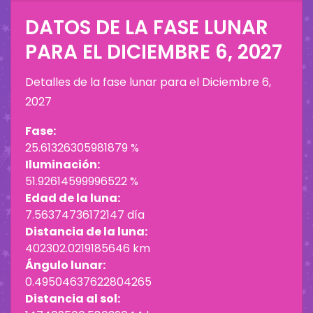
DATOS DE LA FASE LUNAR
PARA EL
DICIEMBRE 6, 2027
Detalles de la fase lunar para el
Diciembre 6,
2027
Fase:
25.61326305981879 %
Iluminación:
51.92614599996522 %
Edad de la luna:
7.56374736172147 día
Distancia de la luna:
402302.0219185646 km
Ángulo lunar:
0.49504637622804265
Distancia al sol: