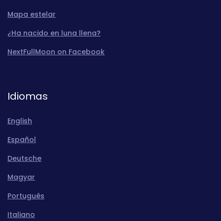
Mapa estelar
¿Ha nacido en luna llena?
NextFullMoon on Facebook
Idiomas
English
Español
Deutsche
Magyar
Português
Italiano