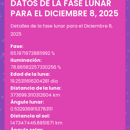
DATOS DE LA FASE LUNAR
PARA EL
DICIEMBRE 8, 2025
Detalles de la fase lunar para el
Diciembre 8,
2025
Fase:
65.19719728811992 %
Iluminación:
78.88582257330256 %
Edad de la luna:
19.25311616204281 día
Distancia de la luna:
373699.3110312604 km
Ángulo lunar:
0.5329369153783111
Distancia al sol:
147347446.8951671 km
Ángulo solar: