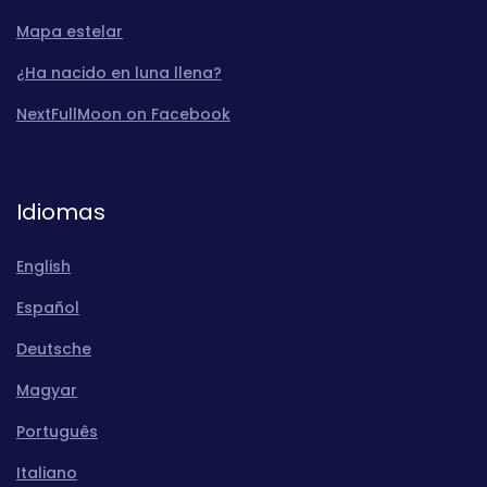
Mapa estelar
¿Ha nacido en luna llena?
NextFullMoon on Facebook
Idiomas
English
Español
Deutsche
Magyar
Português
Italiano