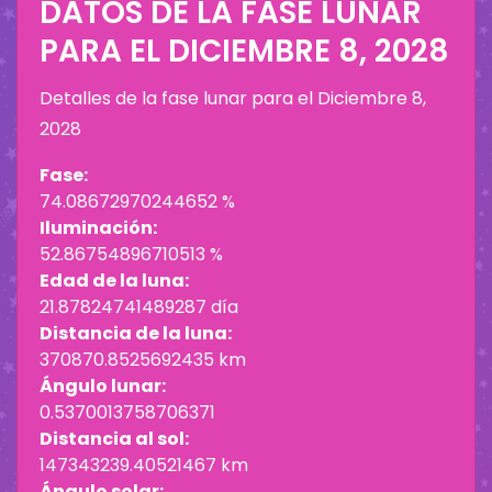
DATOS DE LA FASE LUNAR
PARA EL
DICIEMBRE 8, 2028
Detalles de la fase lunar para el
Diciembre 8,
2028
Fase:
74.08672970244652 %
Iluminación:
52.86754896710513 %
Edad de la luna:
21.87824741489287 día
Distancia de la luna:
370870.8525692435 km
Ángulo lunar:
0.5370013758706371
Distancia al sol:
147343239.40521467 km
Ángulo solar: