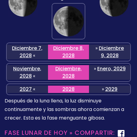
Diciembre 7,
Diciembre 8,
»
Diciembre
2028
«
2028
9, 2028
Noviembre,
Diciembre,
»
Enero, 2029
2028
«
2028
2027
«
2028
»
2029
Después de la luna llena, la luz disminuye
continuamente y las sombras ahora comienzan a
crecer. Esta es la fase menguante gibosa.
FASE LUNAR DE HOY » COMPARTIR: