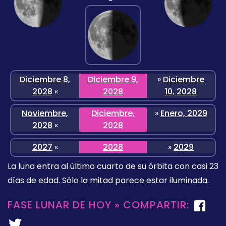
Diciembre 8,
Diciembre 9,
»
Diciembre
2028
«
2028
10, 2028
Noviembre,
Diciembre,
»
Enero, 2029
2028
«
2028
2027
«
2028
»
2029
La luna entra al último cuarto de su órbita con casi 23
días de edad. Sólo la mitad parece estar iluminada.
FASE LUNAR DE HOY » COMPARTIR: