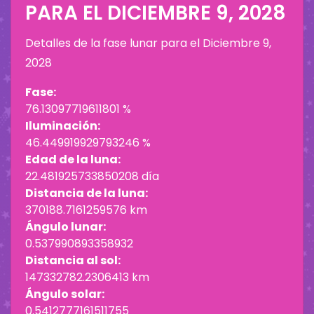
PARA EL
DICIEMBRE 9, 2028
Detalles de la fase lunar para el
Diciembre 9,
2028
Fase:
76.13097719611801 %
Iluminación:
46.449919929793246 %
Edad de la luna:
22.481925733850208 día
Distancia de la luna:
370188.7161259576 km
Ángulo lunar:
0.537990893358932
Distancia al sol:
147332782.2306413 km
Ángulo solar:
0.5412777161511755