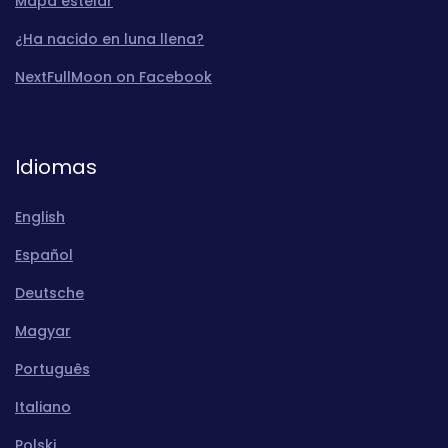
Mapa estelar
¿Ha nacido en luna llena?
NextFullMoon on Facebook
Idiomas
English
Español
Deutsche
Magyar
Português
Italiano
Polski