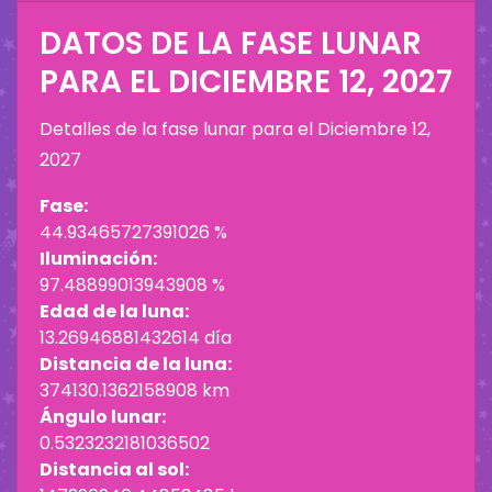
DATOS DE LA FASE LUNAR
PARA EL
DICIEMBRE 12, 2027
Detalles de la fase lunar para el
Diciembre 12,
2027
Fase:
44.93465727391026 %
Iluminación:
97.48899013943908 %
Edad de la luna:
13.26946881432614 día
Distancia de la luna:
374130.1362158908 km
Ángulo lunar:
0.5323232181036502
Distancia al sol: