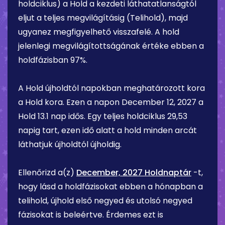
holdciklus) a Hold a kezdeti láthatatlanságtól
eljut a teljes megvilágításig (Telihold), majd
ugyanez megfigyelhető visszafelé. A hold
jelenlegi megvilágítottságának értéke ebben a
holdfázisban
97%
.
A Hold újholdtól napokban meghatározott kora
a Hold kora. Ezen a napon
December 12, 2027
a
Hold
13.1 nap
idős. Egy teljes holdciklus 29,53
napig tart, ezen idő alatt a hold minden arcát
láthatjuk újholdtól újholdig.
Ellenőrizd a(z)
December, 2027 Holdnaptár
-t,
hogy lásd a holdfázisokat ebben a hónapban a
telihold, újhold első negyed és utolsó negyed
fázisokat is beleértve. Érdemes ezt is