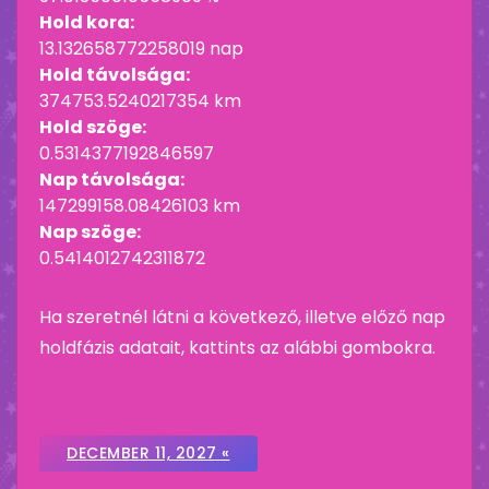
Hold kora:
13.132658772258019 nap
Hold távolsága:
374753.5240217354 km
Hold szöge:
0.5314377192846597
Nap távolsága:
147299158.08426103 km
Nap szöge:
0.5414012742311872
Ha szeretnél látni a következő, illetve előző nap
holdfázis adatait, kattints az alábbi gombokra.
DECEMBER 11, 2027 «