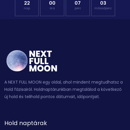
22
00
07
02
nap
óra
perc
másodperc
A NEXT FULL MOON egy oldal, ahol mindent megtudhatsz a
Hold fázisairól. Holdnaptárunkban megtalálod a következő
új hold és telihold pontos dátumait, időpontjait.
Hold naptárak