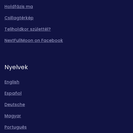
Holdfázis ma
Csillagtérkép
Teliholdkor születtél?
NextFullMoon on Facebook
Nyelvek
English
Español
Deutsche
Magyar
Português