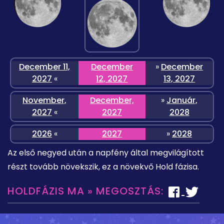
December 11,
December
»
December
2027
«
12, 2027
13, 2027
November,
December,
»
Január,
2027
«
2027
2028
2026
«
2027
»
2028
Az első negyed után a napfény által megvilágított
részt tovább növekszik, ez a növekvő Hold fázisa.
HOLDFÁZIS MA » MEGOSZTÁS: