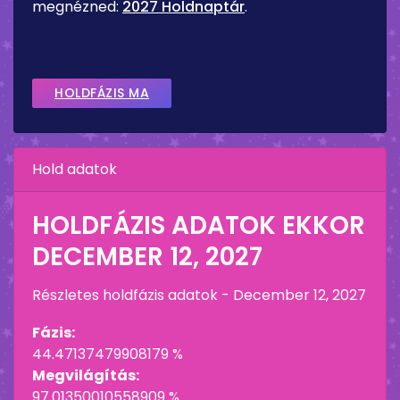
megnézned:
2027 Holdnaptár
.
HOLDFÁZIS MA
Hold adatok
HOLDFÁZIS ADATOK EKKOR
DECEMBER 12, 2027
Részletes holdfázis adatok -
December 12, 2027
Fázis:
44.47137479908179 %
Megvilágítás:
97.01350010558909 %