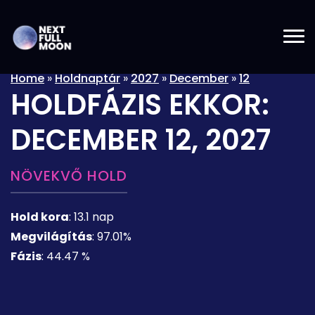
Home
»
Holdnaptár
»
2027
»
December
»
12
HOLDFÁZIS EKKOR:
DECEMBER 12, 2027
NÖVEKVŐ HOLD
Hold kora
:
13.1 nap
Megvilágítás
:
97.01%
Fázis
:
44.47 %