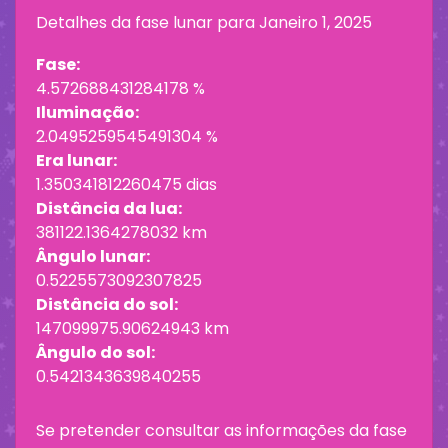
Detalhes da fase lunar para
Janeiro 1, 2025
Fase:
4.572688431284178 %
Iluminação:
2.0495259545491304 %
Era lunar:
1.350341812260475 dias
Distância da lua:
381122.1364278032 km
Ângulo lunar:
0.5225573092307825
Distância do sol:
147099975.90624943 km
Ângulo do sol:
0.5421343639840255
Se pretender consultar as informações da fase