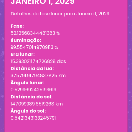
JANEIRO 1, 2029
Detalhes da fase lunar para
Janeiro 1, 2029
Fase:
52.12568344481383 %
Iluminação:
99.55470149709113 %
Era lunar:
15.393021174726828 dias
Distância da lua:
375791.91794837825 km
Ângulo lunar:
0.5299692425193613
Distância do sol:
147099989.6519268 km
Ângulo do sol:
0.5421343133245791