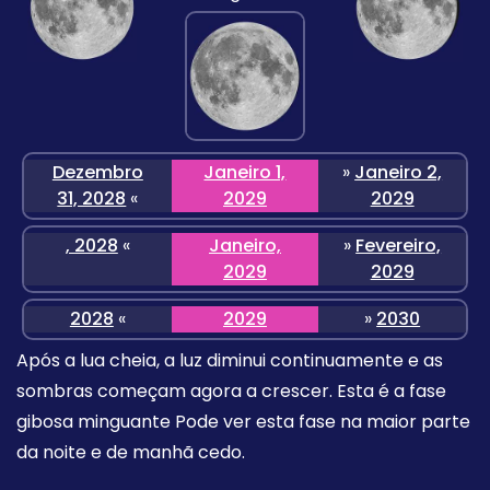
Dezembro
Janeiro 1,
»
Janeiro 2,
31, 2028
«
2029
2029
, 2028
«
Janeiro,
»
Fevereiro,
2029
2029
2028
«
2029
»
2030
Após a lua cheia, a luz diminui continuamente e as
sombras começam agora a crescer. Esta é a fase
gibosa minguante Pode ver esta fase na maior parte
da noite e de manhã cedo.