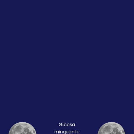
Gibosa
minguante