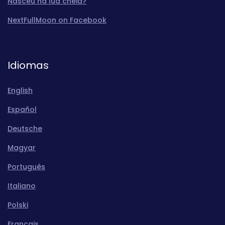
Nasceu na lua cheia?
NextFullMoon on Facebook
Idiomas
English
Español
Deutsche
Magyar
Português
Italiano
Polski
Français