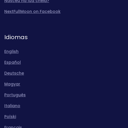
Nasceu na lua cheia?
NextFullMoon on Facebook
Idiomas
English
Español
Deutsche
Magyar
Português
Italiano
Polski
Français