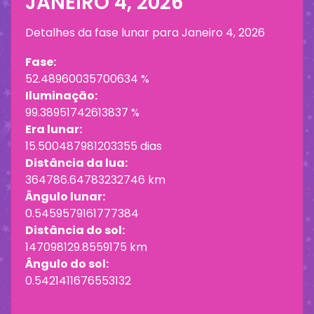
JANEIRO 4, 2026
Detalhes da fase lunar para
Janeiro 4, 2026
Fase:
52.48960035700634 %
Iluminação:
99.38951742613837 %
Era lunar:
15.500487981203355 dias
Distância da lua:
364786.64783232746 km
Ângulo lunar:
0.5459579161777384
Distância do sol:
147098129.8559175 km
Ângulo do sol:
0.5421411676553132