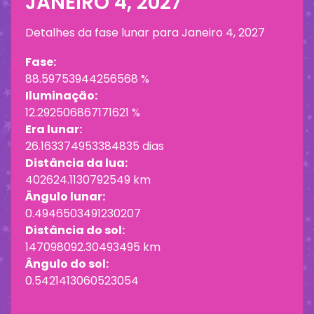
JANEIRO 4, 2027
Detalhes da fase lunar para
Janeiro 4, 2027
Fase:
88.59753944256568 %
Iluminação:
12.292506867171621 %
Era lunar:
26.163374953384835 dias
Distância da lua:
402624.1130792549 km
Ângulo lunar:
0.4946503491230207
Distância do sol:
147098092.30493495 km
Ângulo do sol:
0.5421413060523054