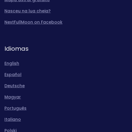
Nasceu na lua cheia?
NextFullMoon on Facebook
Idiomas
English
Español
Deutsche
Magyar
Português
Italiano
Polski