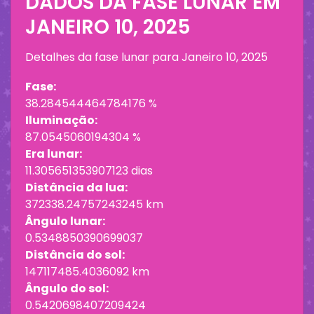
DADOS DA FASE LUNAR EM
JANEIRO 10, 2025
Detalhes da fase lunar para
Janeiro 10, 2025
Fase:
38.284544464784176 %
Iluminação:
87.0545060194304 %
Era lunar:
11.305651353907123 dias
Distância da lua:
372338.24757243245 km
Ângulo lunar:
0.5348850390699037
Distância do sol:
147117485.4036092 km
Ângulo do sol:
0.5420698407209424