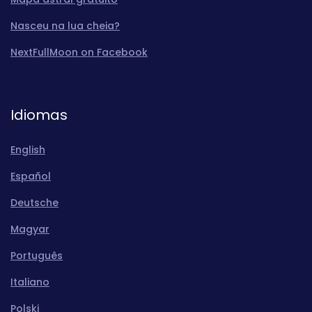
Nasceu na lua cheia?
NextFullMoon on Facebook
Idiomas
English
Español
Deutsche
Magyar
Português
Italiano
Polski