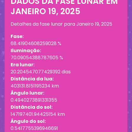
DADOS DA FASE LUNAR EM
JANEIRO 19, 2025
Detalhes da fase lunar para
Janeiro 19, 2025
Fase:
68.41904608259028 %
Iluminação:
70.09054388787605 %
Era lunar:
20.204547077429392 dias
Distância da lua:
403131.8151195234 km
Ângulo lunar:
0.4940273891331355
Distância do sol:
147197401.94425154 km
Ângulo do sol:
0.5417755396946691