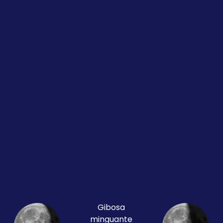
Gibosa
minguante