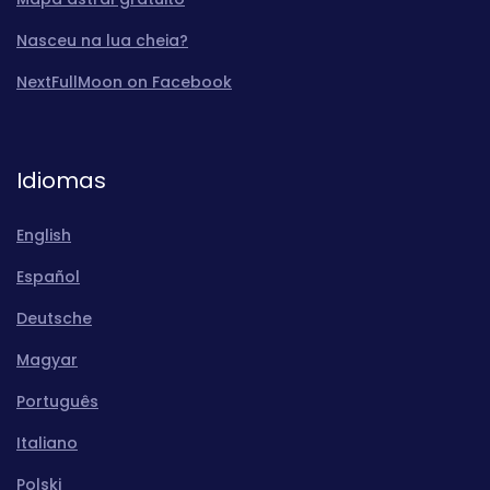
Nasceu na lua cheia?
NextFullMoon on Facebook
Idiomas
English
Español
Deutsche
Magyar
Português
Italiano
Polski