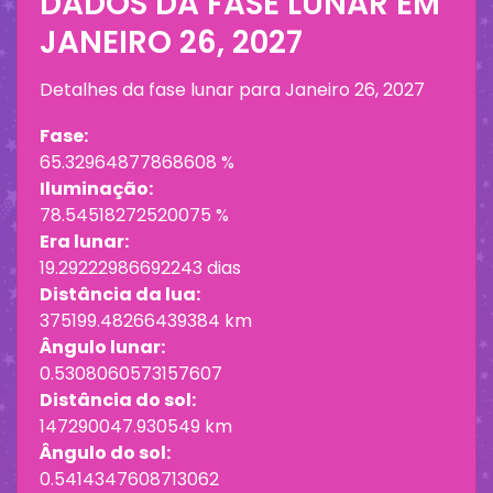
DADOS DA FASE LUNAR EM
JANEIRO 26, 2027
Detalhes da fase lunar para
Janeiro 26, 2027
Fase:
65.32964877868608 %
Iluminação:
78.54518272520075 %
Era lunar:
19.29222986692243 dias
Distância da lua:
375199.48266439384 km
Ângulo lunar:
0.5308060573157607
Distância do sol:
147290047.930549 km
Ângulo do sol:
0.5414347608713062