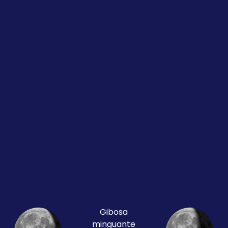
Gibosa
minguante