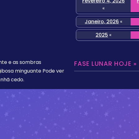
Fevereiro 4, 2026
«
Janeiro, 2026
«
2025
«
ente e as sombras
FASE LUNAR HOJE »
gibosa minguante Pode ver
anhã cedo.