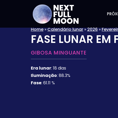
PRÓX
Home
»
Calendário lunar
»
2026
»
Feverei
FASE LUNAR EM
GIBOSA MINGUANTE
Era lunar
:
18 dias
Iluminação
:
88.3%
Fase
:
61.11 %