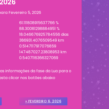
 2026
 para
Fevereiro 5, 2026
61.111808915637766 %
88.30081298884951 %
18.046676925784556 dias
386931.4076509549 km
0.5147117917076859
147487027.23808953 km
0.5407116366327069
as informações da fase da Lua para o
asta clicar nos botões abaixo
» FEVEREIRO 6, 2026