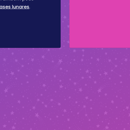
ases lunares
.