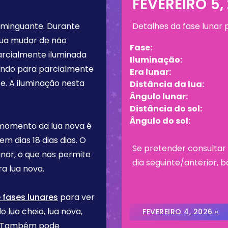
FEVEREIRO 5,
 minguante
. Durante
Detalhes da fase lunar
lua mudar de não
Fase:
arcialmente iluminada
Iluminação:
tando para parcialmente
Era lunar:
e. A iluminação nesta
Distância da lua:
Ângulo lunar:
Distância do sol:
Ângulo do sol:
 momento da lua nova é
tem dias
18 dias
dias. O
Se pretender consultar 
inar, o que nos permite
dia seguinte/anterior, b
a lua nova.
 fases lunares
para ver
o lua cheia, lua nova,
FEVEREIRO 4, 2026 «
re. Também pode