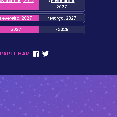
evereiro 10, 2027
»
Fevereiro 11,
2027
Fevereiro, 2027
»
Março, 2027
2027
»
2028
 PARTILHAR: