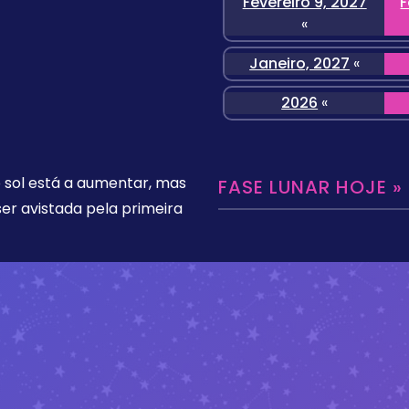
Fevereiro 9, 2027
F
«
Janeiro, 2027
«
2026
«
o sol está a aumentar, mas
FASE LUNAR HOJE »
er avistada pela primeira