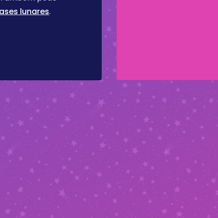
ases lunares
.