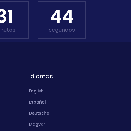
31
43
inutos
segundos
Idiomas
English
Español
Deutsche
Magyar