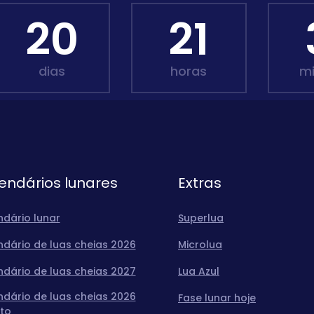
20
21
dias
horas
m
endários lunares
Extras
ndário lunar
Superlua
ndário de luas cheias 2026
Microlua
ndário de luas cheias 2027
Lua Azul
ndário de luas cheias 2026
Fase lunar hoje
to