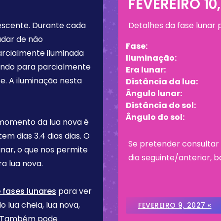
FEVEREIRO 10,
escente
. Durante cada
Detalhes da fase lunar
udar de não
Fase:
arcialmente iluminada
Iluminação:
tando para parcialmente
Era lunar:
e. A iluminação nesta
Distância da lua:
Ângulo lunar:
Distância do sol:
Ângulo do sol:
 momento da lua nova é
 tem dias
3.4 dias
dias. O
Se pretender consultar 
inar, o que nos permite
dia seguinte/anterior, b
a lua nova.
 fases lunares
para ver
o lua cheia, lua nova,
FEVEREIRO 9, 2027 «
re. Também pode