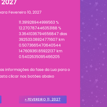
 2027
 para
Fevereiro 10, 2027
11.391928944999563 %
12.270787446353188 %
3.3641036794656847 dias
392533.08924771607 km
0.5073665470640544
147609361.85922137 km
0.5402635095466205
as informações da fase da Lua para o
asta clicar nos botões abaixo
» FEVEREIRO 11, 2027