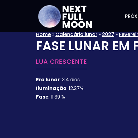
PRÓX
Home
»
Calendário lunar
»
2027
»
Feverei
FASE LUNAR EM
LUA CRESCENTE
Era lunar
:
3.4 dias
Iluminação
:
12.27%
Fase
:
11.39 %