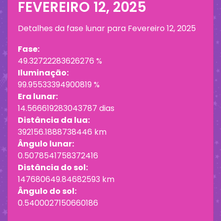
FEVEREIRO 12, 2025
Detalhes da fase lunar para
Fevereiro 12, 2025
Fase:
49.32722283626276 %
Iluminação:
99.95533394900819 %
Era lunar:
14.566619283043787 dias
Distância da lua:
392156.1888738446 km
Ângulo lunar:
0.5078541758372416
Distância do sol:
147680649.84682593 km
Ângulo do sol:
0.5400027150660186