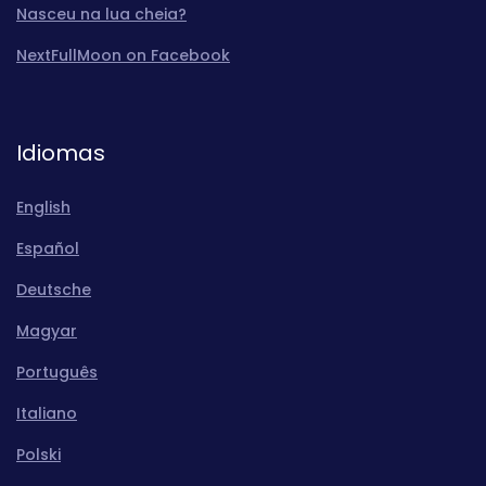
Nasceu na lua cheia?
NextFullMoon on Facebook
Idiomas
English
Español
Deutsche
Magyar
Português
Italiano
Polski