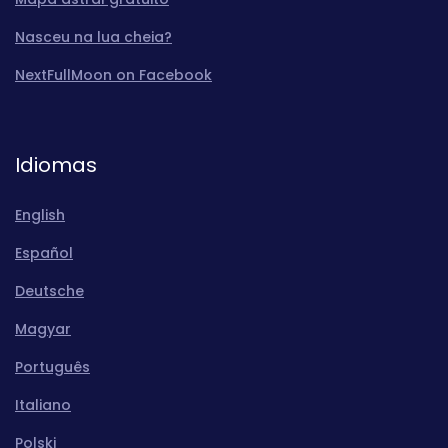
Nasceu na lua cheia?
NextFullMoon on Facebook
Idiomas
English
Español
Deutsche
Magyar
Português
Italiano
Polski