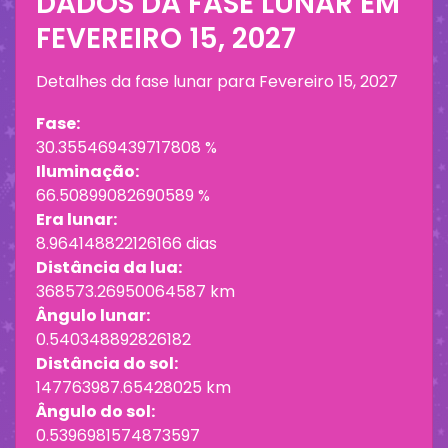
DADOS DA FASE LUNAR EM
FEVEREIRO 15, 2027
Detalhes da fase lunar para
Fevereiro 15, 2027
Fase:
30.355469439717808 %
Iluminação:
66.50899082690589 %
Era lunar:
8.964148822126166 dias
Distância da lua:
368573.26950064587 km
Ângulo lunar:
0.540348892826182
Distância do sol:
147763987.65428025 km
Ângulo do sol:
0.5396981574873597