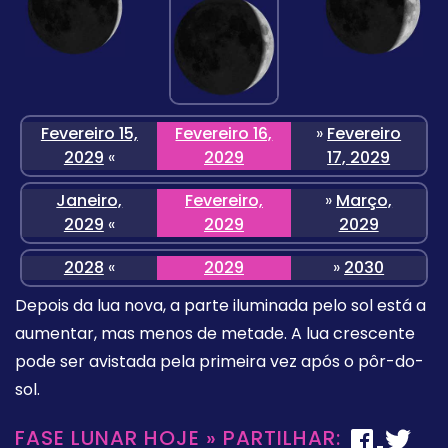
Fevereiro 15,
Fevereiro 16,
»
Fevereiro
2029
«
2029
17, 2029
Janeiro,
Fevereiro,
»
Março,
2029
«
2029
2029
2028
«
2029
»
2030
Depois da lua nova, a parte iluminada pelo sol está a
aumentar, mas menos de metade. A lua crescente
pode ser avistada pela primeira vez após o pôr-do-
sol.
FASE LUNAR HOJE » PARTILHAR: