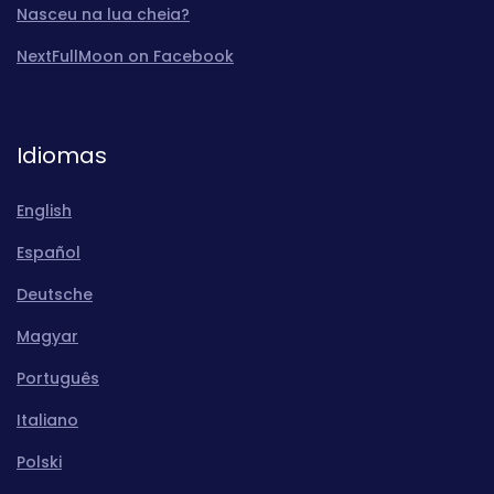
Nasceu na lua cheia?
NextFullMoon on Facebook
Idiomas
English
Español
Deutsche
Magyar
Português
Italiano
Polski