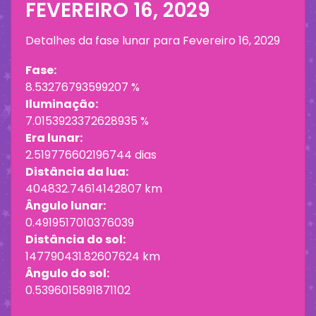
FEVEREIRO 16, 2029
Detalhes da fase lunar para
Fevereiro 16, 2029
Fase:
8.53276793599207 %
Iluminação:
7.0153923372628935 %
Era lunar:
2.519776602196744 dias
Distância da lua:
404832.74614142807 km
Ângulo lunar:
0.4919517010376039
Distância do sol:
147790431.82607624 km
Ângulo do sol:
0.5396015891871102