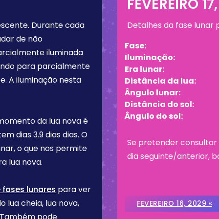
FEVEREIRO 17,
escente
. Durante cada
Detalhes da fase lunar
udar de não
Fase:
arcialmente iluminada
Iluminação:
tando para parcialmente
Era lunar:
e. A iluminação nesta
Distância da lua:
Ângulo lunar:
Distância do sol:
Ângulo do sol:
 momento da lua nova é
 tem dias
3.9 dias
dias. O
Se pretender consultar 
inar, o que nos permite
dia seguinte/anterior, b
a lua nova.
 fases lunares
para ver
o lua cheia, lua nova,
FEVEREIRO 16, 2029 «
re. Também pode