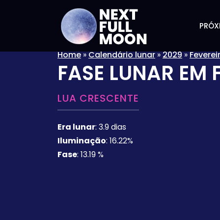
PRÓX
Home
»
Calendário lunar
»
2029
»
Feverei
FASE LUNAR EM
LUA CRESCENTE
Era lunar
:
3.9 dias
Iluminação
:
16.22%
Fase
:
13.19 %