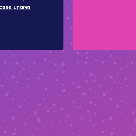
ases lunares
.