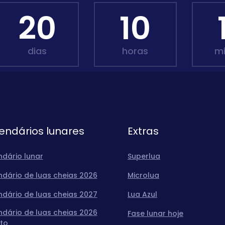
20
10
dias
horas
m
endários lunares
Extras
ndário lunar
Superlua
ndário de luas cheias 2026
Microlua
ndário de luas cheias 2027
Lua Azul
ndário de luas cheias 2026
Fase lunar hoje
to