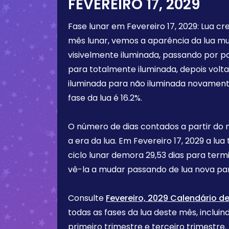
FEVEREIRO 17, 2029
Fase lunar em
Fevereiro 17, 2029
:
Lua cr
mês lunar, vemos a aparência da lua m
visivelmente iluminada, passando por p
para totalmente iluminada, depois vol
iluminada para não iluminada novament
fase da lua é
16.2%
.
O número de dias contados a partir do
a era da lua. Em
Fevereiro 17, 2029
a lua
ciclo lunar demora 29,53 dias para term
vê-la a mudar passando de lua nova par
Consulte
Fevereiro, 2029 Calendário de
todas as fases da lua deste mês, incluind
primeiro trimestre e terceiro trimest