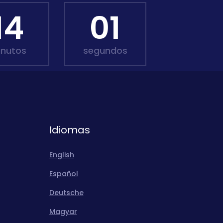
14
00
inutos
segundos
Idiomas
English
Español
Deutsche
Magyar