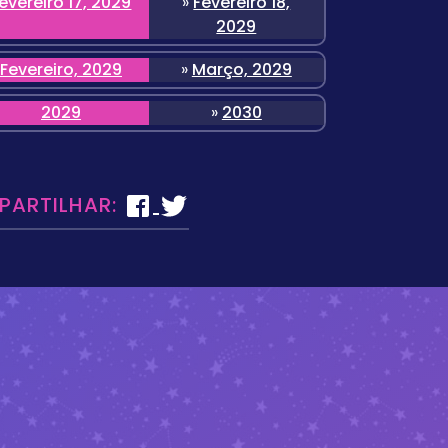
evereiro 17, 2029
»
Fevereiro 18,
2029
Fevereiro, 2029
»
Março, 2029
2029
»
2030
 PARTILHAR: