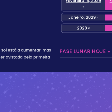
Fevereiro 16, 2029
F
«
Janeiro, 2029
«
2028
«
o sol está a aumentar, mas
FASE LUNAR HOJE »
er avistada pela primeira