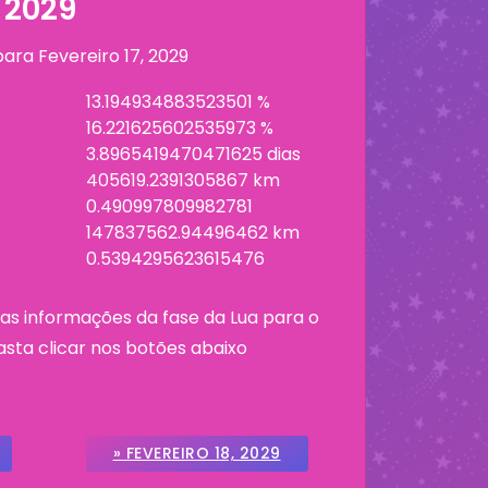
 2029
 para
Fevereiro 17, 2029
13.194934883523501 %
16.221625602535973 %
3.8965419470471625 dias
405619.2391305867 km
0.490997809982781
147837562.94496462 km
0.5394295623615476
as informações da fase da Lua para o
asta clicar nos botões abaixo
» FEVEREIRO 18, 2029