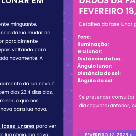
 LUNAR EM
DADOS DA FA
FEVEREIRO 18
ente minguante
.
Detalhes da fase lunar
ncia da lua mudar de
Fase:
por parcialmente
Iluminação:
epois voltando para
Era lunar:
nada novamente. A
Distância da lua:
Ângulo lunar:
Distância do sol:
Ângulo do sol:
 momento da lua nova é
 tem dias
23.4 dias
dias.
Se pretender consultar 
rminar, o que nos
dia seguinte/anterior, b
nova para lua nova.
 fases lunares
para ver
o lua cheia, lua nova,
FEVEREIRO 17, 2028 «