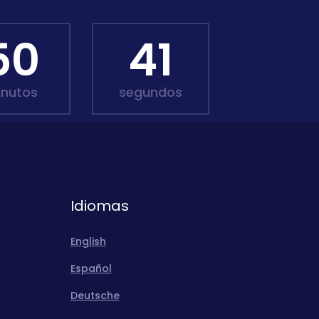
50
39
inutos
segundos
Idiomas
English
Español
Deutsche