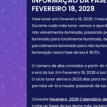
INFORMAÇÃO DA FASE
FEVEREIRO 18, 2028
Fase lunar em
Fevereiro 18, 2028
:
Cresc
Durante cada mês lunar, vemos a aparê
não visivelmente iluminada, passando 
iluminada para totalmente iluminada, d
parcialmente iluminada para não ilumi
iluminação nesta fase da lua é
36.5%
.
O número de dias contados a partir do
a era da lua. Em
Fevereiro 18, 2028
a lua
O ciclo lunar demora 29,53 dias para te
permite vê-la a mudar passando de lua 
Consulte
Fevereiro, 2028 Calendário de
todas as fases da lua deste mês, incluind