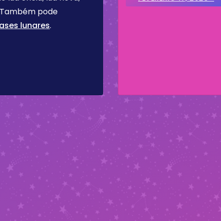
re. Também pode
ases lunares
.