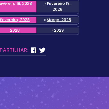
evereiro 18, 2028
»
Fevereiro 19,
2028
Fevereiro, 2028
»
Março, 2028
2028
»
2029
 PARTILHAR: