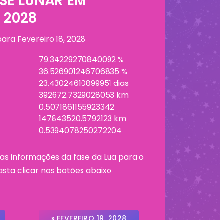
SE LUNAR EM
, 2028
 para
Fevereiro 18, 2028
79.34229270840092 %
36.526901246706835 %
23.43024610899951 dias
392672.7329028053 km
0.5071861155923342
147843520.5792123 km
0.5394078250272204
as informações da fase da Lua para o
asta clicar nos botões abaixo
» FEVEREIRO 19, 2028