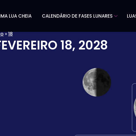
IMA LUA CHEIA
CALENDÁRIO DE FASES LUNARES
LUA
ro
»
18
FEVEREIRO 18, 2028