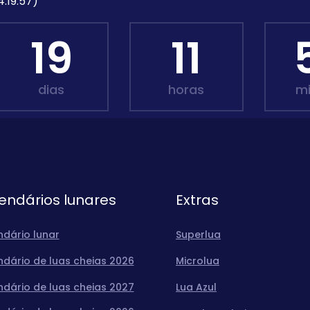
4:19:57)
19
11
dias
horas
m
endários lunares
Extras
ndário lunar
Superlua
ndário de luas cheias 2026
Microlua
ndário de luas cheias 2027
Lua Azul