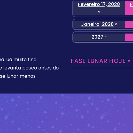
Fevereiro 17, 2028
F
«
Janeiro, 2028
«
2027
«
 lua muito fina
FASE LUNAR HOJE »
se levanta pouco antes do
ase lunar menos