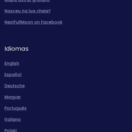
Nasceu na lua cheia?
NextFullMoon on Facebook
Idiomas
English
Español
Deutsche
Magyar
Português
Italiano
Polski