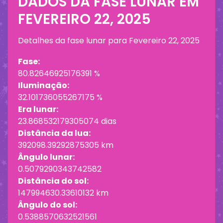
DADOS DA FASE LUNAR EM
FEVEREIRO 22, 2025
Detalhes da fase lunar para
Fevereiro 22, 2025
Fase:
80.82646925176391 %
Iluminação:
32.101736055267175 %
Era lunar:
23.868532179305074 dias
Distância da lua:
392098.39292875305 km
Ângulo lunar:
0.5079290343742582
Distância do sol:
147994630.33610132 km
Ângulo do sol:
0.5388570632521561