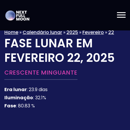
Home
»
Calendário lunar
»
2025
»
Fevereiro
»
22
FASE LUNAR EM
FEVEREIRO 22, 2025
CRESCENTE MINGUANTE
Era lunar
:
23.9 dias
Iluminação
:
32.1%
Fase
:
80.83 %