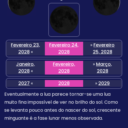
Fevereiro 23,
Fevereiro 24,
»
Fevereiro
2028
«
2028
25, 2028
Janeiro,
Fevereiro,
»
Março,
2028
«
2028
2028
2027
«
2028
»
2029
Eventualmente a lua parece tornar-se uma lua
muito fina impossível de ver no brilho do sol. Como
se levanta pouco antes do nascer do sol, crescente
minguante é a fase lunar menos observada.