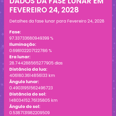
DADOS DA FASE LUNAR EM
FEVEREIRO 24, 2028
Detalhes da fase lunar para
Fevereiro 24, 2028
Fase:
97.33733680949399 %
Iluminação:
0.698102207122786 %
Era lunar:
28.744288565277905 dias
Distância da lua:
406180.3614856133 km
Ângulo lunar:
0.49031951562496723
Distância do sol:
148034152.76135805 km
Ângulo do sol:
0.5387131982209509