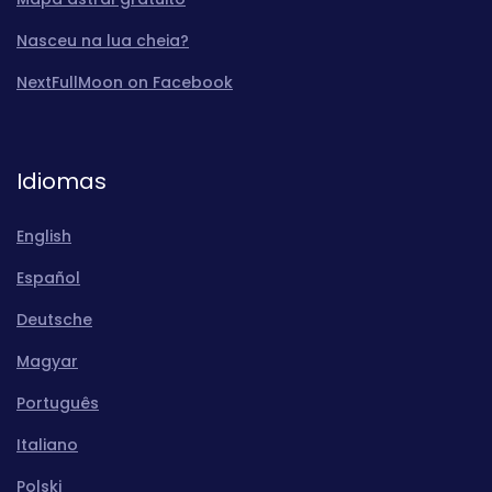
Nasceu na lua cheia?
NextFullMoon on Facebook
Idiomas
English
Español
Deutsche
Magyar
Português
Italiano
Polski