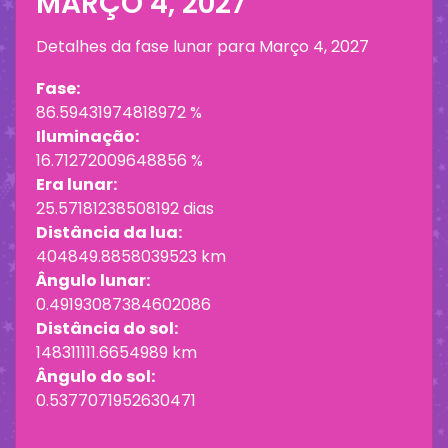
MARÇO 4, 2027
Detalhes da fase lunar para
Março 4, 2027
Fase:
86.59431974818972 %
Iluminação:
16.71272009648856 %
Era lunar:
25.57181238508192 dias
Distância da lua:
404849.8858039523 km
Ângulo lunar:
0.49193087384602086
Distância do sol:
148311111.6654989 km
Ângulo do sol:
0.5377071952630471