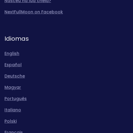
Nasceu na lua cheia?
NextFullMoon on Facebook
Idiomas
English
Español
Deutsche
Magyar
Português
Italiano
Polski
Français