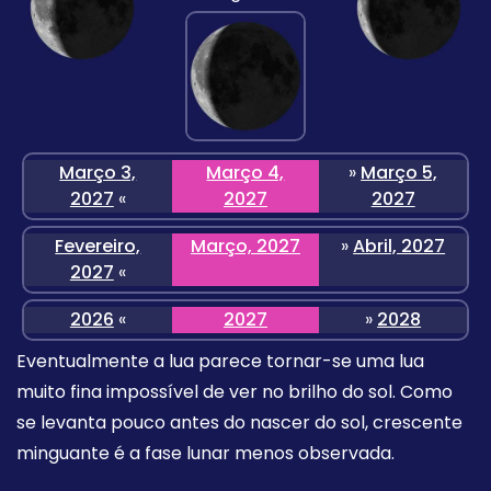
Março 3,
Março 4,
»
Março 5,
2027
«
2027
2027
Fevereiro,
Março, 2027
»
Abril, 2027
2027
«
2026
«
2027
»
2028
Eventualmente a lua parece tornar-se uma lua
muito fina impossível de ver no brilho do sol. Como
se levanta pouco antes do nascer do sol, crescente
minguante é a fase lunar menos observada.