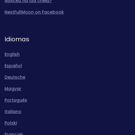
Nasceu na lua cheia?
NextFullMoon on Facebook
Idiomas
English
Español
Deutsche
Magyar
Português
Italiano
Polski
Français