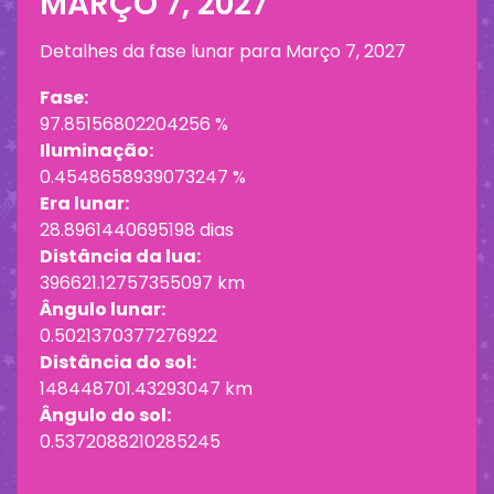
MARÇO 7, 2027
Detalhes da fase lunar para
Março 7, 2027
Fase:
97.85156802204256 %
Iluminação:
0.4548658939073247 %
Era lunar:
28.8961440695198 dias
Distância da lua:
396621.12757355097 km
Ângulo lunar:
0.5021370377276922
Distância do sol:
148448701.43293047 km
Ângulo do sol:
0.5372088210285245