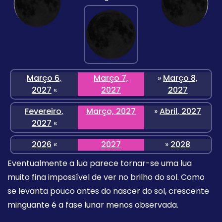
Março 6,
Março 7,
»
Março 8,
2027
«
2027
2027
Fevereiro,
Março, 2027
»
Abril, 2027
2027
«
2026
«
2027
»
2028
Eventualmente a lua parece tornar-se uma lua
muito fina impossível de ver no brilho do sol. Como
se levanta pouco antes do nascer do sol, crescente
minguante é a fase lunar menos observada.