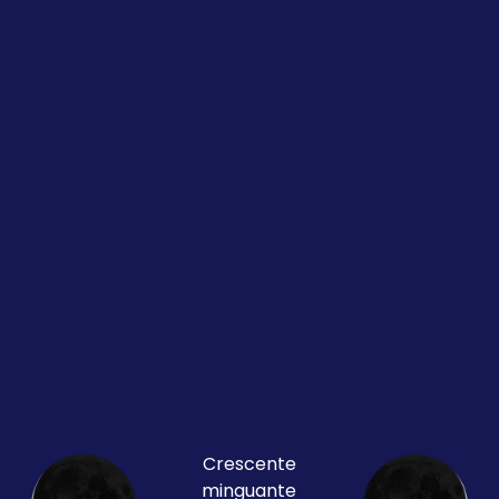
Crescente
minguante