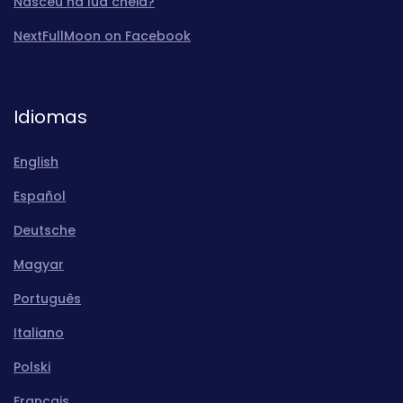
Nasceu na lua cheia?
NextFullMoon on Facebook
Idiomas
English
Español
Deutsche
Magyar
Português
Italiano
Polski
Français