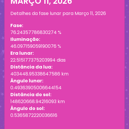
MARÇO 11, 2026
Detalhes da fase lunar para
Março 11, 2026
Fase:
76.24357786830274 %
Iluminação:
46.097159059190076 %
Era lunar:
22.515177375203994 dias
Distância da lua:
403448.95338647586 km
Ângulo lunar:
0.49363905006644154
Distância do sol:
148620668.94216093 km
Ângulo do sol:
0.5365872220036616