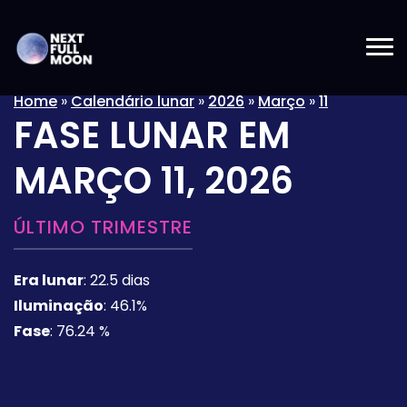
Home
»
Calendário lunar
»
2026
»
Março
»
11
FASE LUNAR EM
MARÇO 11, 2026
ÚLTIMO TRIMESTRE
Era lunar
:
22.5 dias
Iluminação
:
46.1%
Fase
:
76.24 %