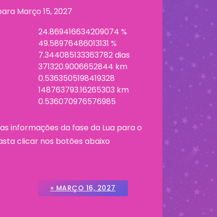
 para
Março 15, 2027
24.869416634209074 %
49.58976486013131 %
7.344085133363782 dias
371320.9006652844 km
0.5363505198419328
148763793.16265303 km
0.536070976576985
as informações da fase da Lua para o
asta clicar nos botões abaixo
» MARÇO 16, 2027