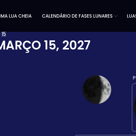
IMA LUA CHEIA
CALENDÁRIO DE FASES LUNARES
LUA
»
15
MARÇO 15, 2027
P