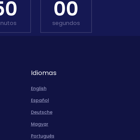
49
58
inutos
segundos
Idiomas
English
Español
Deutsche
Magyar
Português