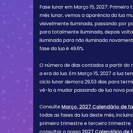
Fase lunar em
Março 15, 2027
:
Primeiro 
mês lunar, vemos a aparência da lua m
visivelmente iluminada, passando por p
para totalmente iluminada, depois vol
iluminada para não iluminada novament
fase da lua é
49.6%
.
O número de dias contados a partir do
a era da lua. Em
Março 15, 2027
a lua te
ciclo lunar demora 29,53 dias para term
vê-la a mudar passando de lua nova par
Consulte
Março, 2027 Calendário de fa
todas as fases da lua deste mês, incluind
primeiro trimestre e terceiro trimest
consultar o nosso
2027 Calendário de f