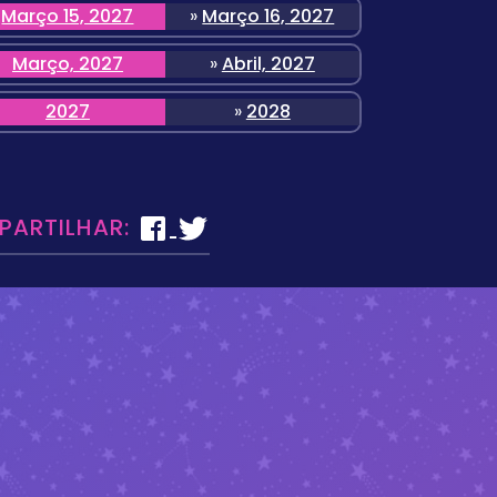
Março 15, 2027
»
Março 16, 2027
Março, 2027
»
Abril, 2027
2027
»
2028
 PARTILHAR: