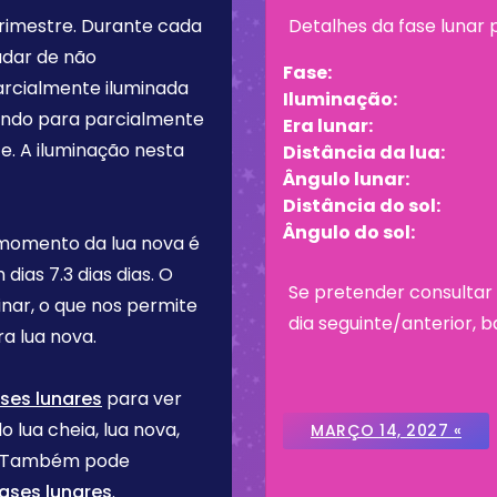
trimestre
. Durante cada
Detalhes da fase lunar
udar de não
Fase:
arcialmente iluminada
Iluminação:
tando para parcialmente
Era lunar:
e. A iluminação nesta
Distância da lua:
Ângulo lunar:
Distância do sol:
Ângulo do sol:
 momento da lua nova é
m dias
7.3 dias
dias. O
Se pretender consultar 
inar, o que nos permite
dia seguinte/anterior, b
a lua nova.
ses lunares
para ver
o lua cheia, lua nova,
MARÇO 14, 2027 «
re. Também pode
ases lunares
.