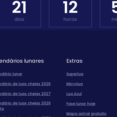
21
12
dias
horas
m
endários lunares
Extras
ndário lunar
Superlua
ndário de luas cheias 2026
Microlua
ndário de luas cheias 2027
Lua Azul
ndário de luas cheias 2026
Fase lunar hoje
to
Mapa astral gratuito