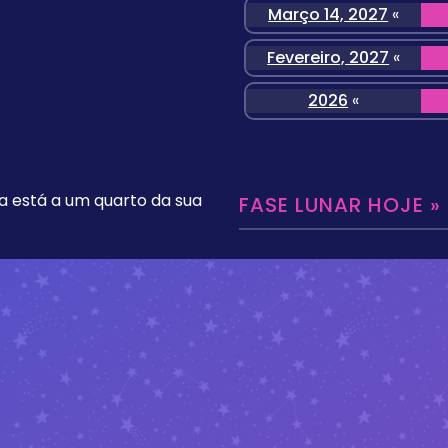
Março 14, 2027
«
Fevereiro, 2027
«
2026
«
a está a um quarto da sua
FASE LUNAR HOJE »