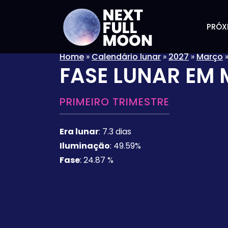
PRÓX
Home
»
Calendário lunar
»
2027
»
Março
FASE LUNAR EM
PRIMEIRO TRIMESTRE
Era lunar
:
7.3 dias
Iluminação
:
49.59%
Fase
:
24.87 %