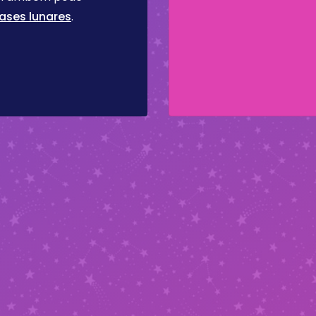
ases lunares
.