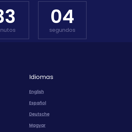
33
02
inutos
segundos
Idiomas
English
Español
Deutsche
Magyar