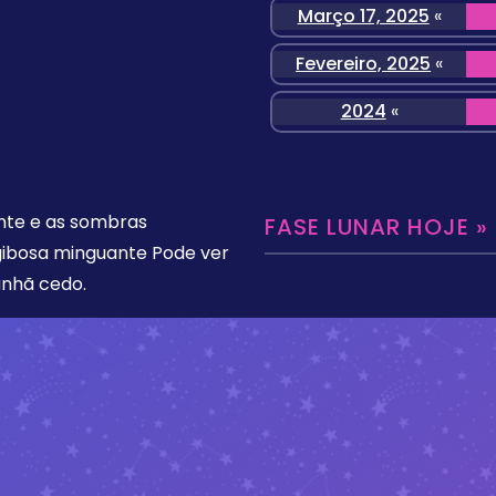
Março 17, 2025
«
Fevereiro, 2025
«
2024
«
ente e as sombras
FASE LUNAR HOJE »
gibosa minguante Pode ver
anhã cedo.