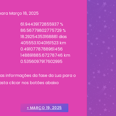
 para
Março 18, 2025
61.94439172855937 %
86.56779802775729 %
18.29254353168881 dias
405553.1040161523 km
0.4910778788961456
148891885.67278746 km
0.5356097917602995
as informações da fase da Lua para o
asta clicar nos botões abaixo
» MARÇO 19, 2025