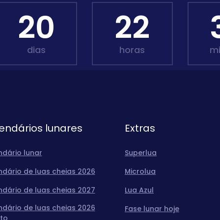
20
22
dias
horas
m
endários lunares
Extras
ndário lunar
Superlua
ndário de luas cheias 2026
Microlua
ndário de luas cheias 2027
Lua Azul
ndário de luas cheias 2026
Fase lunar hoje
to