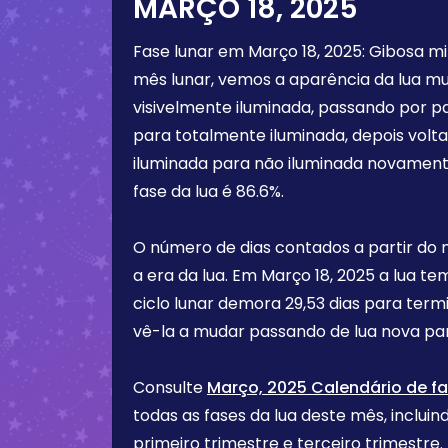
MARÇO 18, 2025
Fase lunar em
Março 18, 2025
:
Gibosa m
mês lunar, vemos a aparência da lua m
visivelmente iluminada, passando por p
para totalmente iluminada, depois vol
iluminada para não iluminada novament
fase da lua é
86.6%
.
O número de dias contados a partir do
a era da lua. Em
Março 18, 2025
a lua te
ciclo lunar demora 29,53 dias para term
vê-la a mudar passando de lua nova par
Consulte
Março, 2025 Calendário de fa
todas as fases da lua deste mês, incluind
primeiro trimestre e terceiro trimest