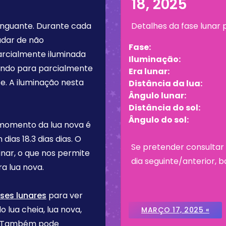
18, 2025
inguante
. Durante cada
Detalhes da fase lunar
udar de não
Fase:
arcialmente iluminada
Iluminação:
tando para parcialmente
Era lunar:
e. A iluminação nesta
Distância da lua:
Ângulo lunar:
Distância do sol:
Ângulo do sol:
 momento da lua nova é
m dias
18.3 dias
dias. O
Se pretender consultar 
inar, o que nos permite
dia seguinte/anterior, b
a lua nova.
ses lunares
para ver
o lua cheia, lua nova,
MARÇO 17, 2025 «
re. Também pode