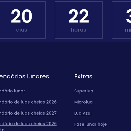
20
22
dias
horas
m
endários lunares
Extras
ndário lunar
Superlua
ndário de luas cheias 2026
Microlua
ndário de luas cheias 2027
Lua Azul
ndário de luas cheias 2026
Fase lunar hoje
to