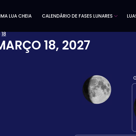
IMA LUA CHEIA
CALENDÁRIO DE FASES LUNARES
LUA
»
18
MARÇO 18, 2027
G