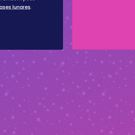
ases lunares
.