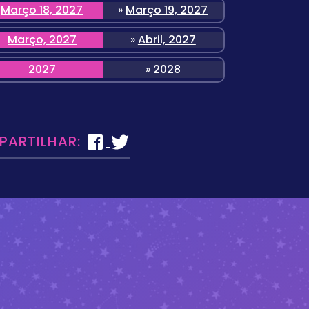
Março 18, 2027
»
Março 19, 2027
Março, 2027
»
Abril, 2027
2027
»
2028
 PARTILHAR: