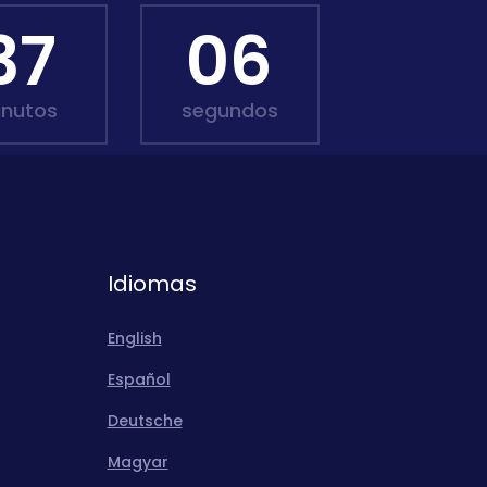
37
04
inutos
segundos
Idiomas
English
Español
Deutsche
Magyar