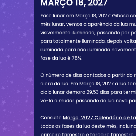
MARÇO 18, 2027
Fase lunar em
Março 18, 2027
:
Gibosa c
mês lunar, vemos a aparência da lua m
visivelmente iluminada, passando por p
para totalmente iluminada, depois vol
iluminada para não iluminada novament
fase da lua é
78%
.
O número de dias contados a partir do
a era da lua. Em
Março 18, 2027
a lua te
ciclo lunar demora 29,53 dias para term
vê-la a mudar passando de lua nova par
Consulte
Março, 2027 Calendário de fa
todas as fases da lua deste mês, incluind
primeiro trimestre e terceiro trimest