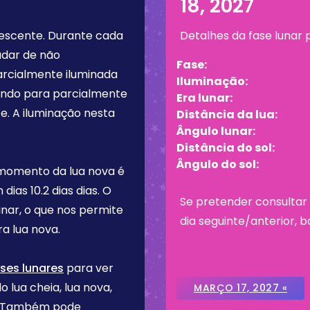
18, 2027
rescente
. Durante cada
Detalhes da fase lunar
udar de não
Fase:
arcialmente iluminada
Iluminação:
tando para parcialmente
Era lunar:
e. A iluminação nesta
Distância da lua:
Ângulo lunar:
Distância do sol:
Ângulo do sol:
 momento da lua nova é
m dias
10.2 dias
dias. O
Se pretender consultar 
inar, o que nos permite
dia seguinte/anterior, b
a lua nova.
ses lunares
para ver
o lua cheia, lua nova,
MARÇO 17, 2027 «
re. Também pode