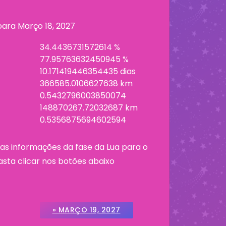
 para
Março 18, 2027
34.4436731572614 %
77.95763632450945 %
10.171419446354435 dias
366585.0106627638 km
0.5432796003850074
148870267.72032687 km
0.5356875694602594
as informações da fase da Lua para o
asta clicar nos botões abaixo
» MARÇO 19, 2027