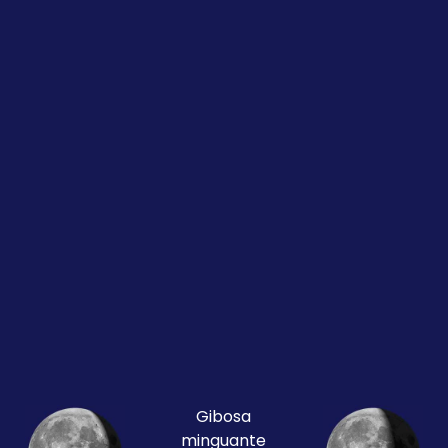
Gibosa
minguante