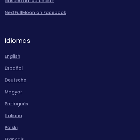
Nasceu na lua cheia?
NextFullMoon on Facebook
Idiomas
English
Español
Deutsche
Magyar
Português
Italiano
Polski
Français