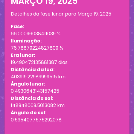
MARÇO 19, 2025
Detalhes da fase lunar para
Março 19, 2025
Fase:
66.00096038411039 %
Iluminação:
76.78879224827809 %
Era lunar:
19.490472135881387 dias
Distância da lua:
403919.22983999515 km
Ângulo lunar:
0.4930643143157425
Distância do sol:
148948069.5013082 km
Ângulo do sol:
0.5354077575292078