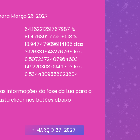
 para
Março 26, 2027
64.16221261767987 %
81.47689277405918 %
18.947479096114105 dias
392633.1548276765 km
0.5072372407964603
149220308.0943703 km
0.5344309558023804
as informações da fase da Lua para o
asta clicar nos botões abaixo
» MARÇO 27, 2027