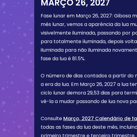
MARÇO 26, 2027
Fase lunar em
Março 26, 2027
:
Gibosa m
mês lunar, vemos a aparência da lua m
visivelmente iluminada, passando por p
para totalmente iluminada, depois vol
iluminada para não iluminada novament
fase da lua é
81.5%
.
O número de dias contados a partir do
a era da lua. Em
Março 26, 2027
a lua te
ciclo lunar demora 29,53 dias para term
vê-la a mudar passando de lua nova par
Consulte
Março, 2027 Calendário de fa
todas as fases da lua deste mês, incluind
primeiro trimestre e terceiro trimest