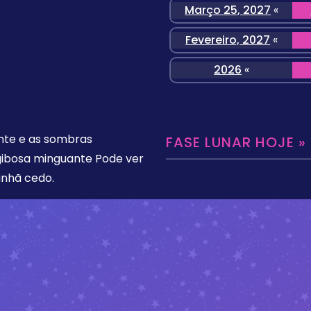
Março 25, 2027
«
Fevereiro, 2027
«
2026
«
ente e as sombras
FASE LUNAR HOJE »
gibosa minguante Pode ver
anhã cedo.