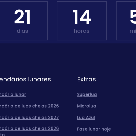
21
14
dias
horas
m
endários lunares
Extras
ndário lunar
Superlua
ndário de luas cheias 2026
Microlua
ndário de luas cheias 2027
Lua Azul
ndário de luas cheias 2026
Fase lunar hoje
to