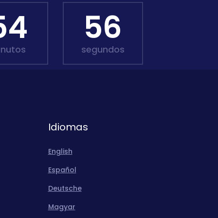
54
55
inutos
segundos
Idiomas
English
Español
Deutsche
Magyar