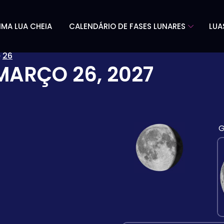
IMA LUA CHEIA
CALENDÁRIO DE FASES LUNARES
LUA
»
26
MARÇO 26, 2027
G