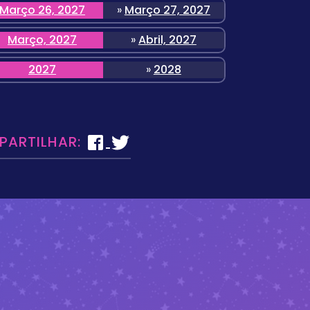
Março 26, 2027
»
Março 27, 2027
Março, 2027
»
Abril, 2027
2027
»
2028
 PARTILHAR: