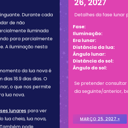
26, 2027
inguante
. Durante cada
Detalhes da fase lunar
udar de não
Fase:
arcialmente iluminada
Iluminação:
tando para parcialmente
Era lunar:
e. A iluminação nesta
Distância da lua:
Ângulo lunar:
Distância do sol:
Ângulo do sol:
 momento da lua nova é
m dias
18.9 dias
dias. O
Se pretender consultar 
inar, o que nos permite
dia seguinte/anterior, b
a lua nova.
ses lunares
para ver
o lua cheia, lua nova,
MARÇO 25, 2027 «
re. Também pode