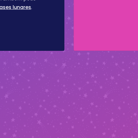
ases lunares
.