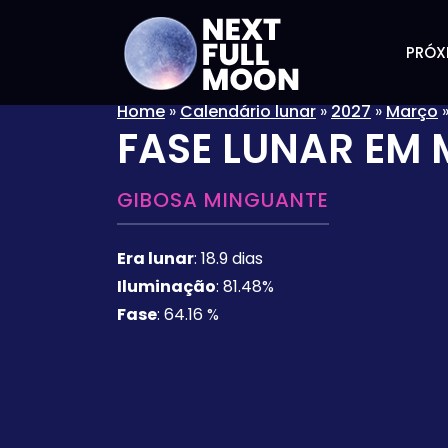
PRÓX
Home
»
Calendário lunar
»
2027
»
Março
FASE LUNAR EM
GIBOSA MINGUANTE
Era lunar
:
18.9 dias
Iluminação
:
81.48%
Fase
:
64.16 %