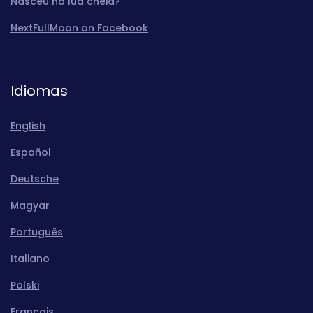
Nasceu na lua cheia?
NextFullMoon on Facebook
Idiomas
English
Español
Deutsche
Magyar
Português
Italiano
Polski
Français