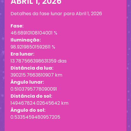
ABRIL 1, 2026
Detalhes da fase lunar para
Abril 1, 2026
Fase:
46.68910108104001 %
Iluminação:
98.92198501592611 %
Era lunar:
13.787566398631359 dias
Distância da lua:
390215.7663810907 km
Ângulo lunar:
0.5103795778090091
Distância do sol:
149467824.02645642 km
Ângulo do sol:
0.5335459480957205