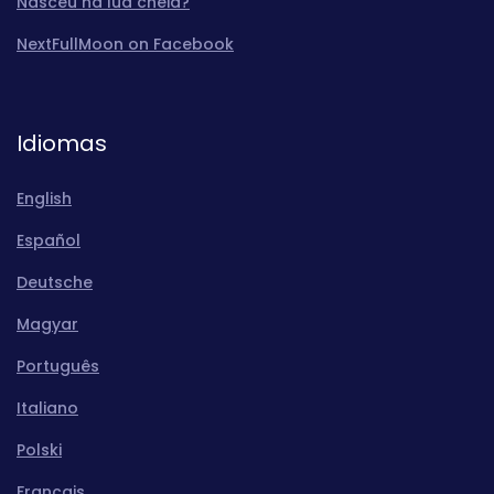
Nasceu na lua cheia?
NextFullMoon on Facebook
Idiomas
English
Español
Deutsche
Magyar
Português
Italiano
Polski
Français