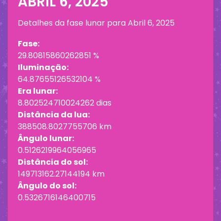
ABRIL 6, 2025
Detalhes da fase lunar para
Abril 6, 2025
Fase:
29.80815860262851 %
Iluminação:
64.87655126532104 %
Era lunar:
8.802524710024262 dias
Distância da lua:
388508.8027755706 km
Ângulo lunar:
0.5126219964056965
Distância do sol:
149713162.27144194 km
Ângulo do sol:
0.5326716146400715